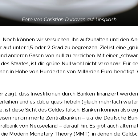
Foto von Christian Dubovan auf Unsplash
Noch können wir versuchen, ihn aufzuhalten und den Ans
auf unter 1,5 oder 2 Grad zu begrenzen. Ziel ist eine „grün
d anderen Gasen von null zu erreichen. Mit einer „schwar
des Staates, ist die grüne Null wohl nicht vereinbar. Für
nen in Höhe von Hunderten von Milliarden Euro benötigt. 
er zeigt, dass Investitionen durch Banken finanziert werden
rleihen und es dabei quasi hebeln (gleich mehrfach weiter
e
, ist diese Sicht des Geldes falsch. Banken können also 
weisen renommierte Zentralbanken – u.a. die Deutsche Bu
ntralbank von Neuseeland
– darauf hin. Es gibt auch altern
 die Modern Monetary Theory (MMT), in denen die Gelds