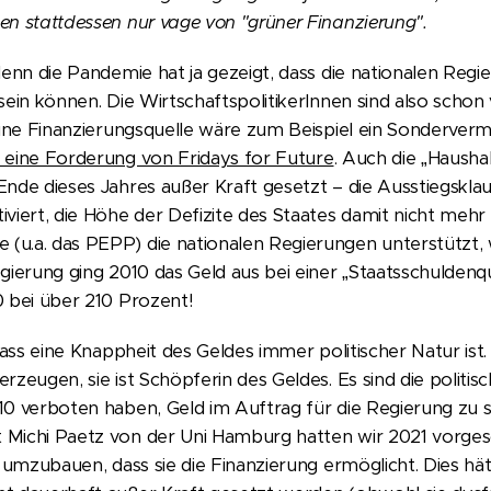
n stattdessen nur vage von "grüner Finanzierung".
denn die Pandemie hat ja gezeigt, dass die nationalen Reg
ein können. Die WirtschaftspolitikerInnen sind also schon vi
 Eine Finanzierungsquelle wäre zum Beispiel ein Sonderv
 eine Forderung von Fridays for Future
. Auch die „Hausha
nde dieses Jahres außer Kraft gesetzt – die Ausstiegsklaus
viert, die Höhe der Defizite des Staates damit nicht mehr 
u.a. das PEPP) die nationalen Regierungen unterstützt, 
gierung ging 2010 das Geld aus bei einer „Staatsschulden
0 bei über 210 Prozent!
dass eine Knappheit des Geldes immer politischer Natur ist.
rzeugen, sie ist Schöpferin des Geldes. Es sind die politi
10 verboten haben, Geld im Auftrag für die Regierung zu
 Michi Paetz von der Uni Hamburg hatten wir 2021 vorges
 umzubauen, dass sie die Finanzierung ermöglicht. Dies hät