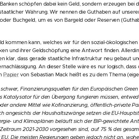
. Banken schöpfen dabei kein Geld, sondern erzeugen bei 
 staatlicher Währung. Wir nennen die Guthaben auf unse
 oder Buchgeld, um es von Bargeld oder Reserven (Guthab
ld kommen kann, welches wir für den sozial-ökologische
en und ihrer Geldschöpfung eine Antwort finden. Allerding
 klar, dass gerade staatliche Infrastruktur neu gebaut 
nachlässigung. An dieser Stelle wäre es nur logisch, dass 
em
Papier
von Sebastian Mack heißt es zu dem Thema (eige
 schwer, Finanzierungsquellen für den Europäischen Green 
als Katalysator für den Übergang fungieren müssen, entwed
 oder andere Mittel wie Kofinanzierung, öffentlich-private P
och angesichts der Haushaltszwänge setzen die EU-Hauptstä
gie- und Klimaplänen beläuft sich der BIP-gewichtete Antei
en Zeitraum 2021-2030 vorgesehen sind, auf 75 % des gesa
er EU. Die meisten Regierungen geben jedoch nicht an, wohe