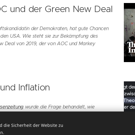
OC und der Green New Deal
aftskandidatin der Demokraten, hat gute Chancen
n den USA. Wie steht sie zur Bekämpfung des
w Deal von 2019, der von AOC und Markey
nd Inflation
senzeitung
wurde die Frage behandelt, wie
enhängen. Meiner Meinung nach deutet aus
ht nichts darauf hin, dass es eine kausale
 die Sicherheit der Website zu
ngen gibt hin zu höheren Inflationsraten.
n.