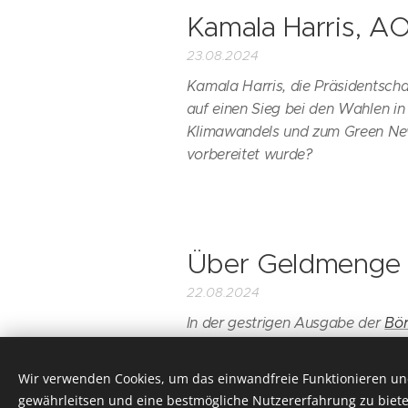
Kamala Harris, A
23.08.2024
Kamala Harris, die Präsidentsch
auf einen Sieg bei den Wahlen i
Klimawandels und zum Green Ne
vorbereitet wurde?
Über Geldmenge u
22.08.2024
In der gestrigen Ausgabe der
Bör
Geldmenge und Inflation zusamm
empirischer und theoretischer Sic
Wir verwenden Cookies, um das einwandfreie Funktionieren und
Verbindung von Geldmengenerhöhu
gewährleitsen und eine bestmögliche Nutzererfahrung zu biete