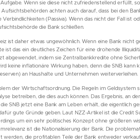
 Aufgabe. Wenn sie diese nicht zufriedenstellend erfüllt, so
 Aufsichtsbehörden achten auch darauf, dass bei den Ba
ie Verbindlichkeiten (Passiva). Wenn das nicht der Fall ist o
ufsichtsbehörde die Bank schließen.
weiz ist daher etwas ungewöhnlich. Wenn eine Bank nicht 
e ist das ein deutliches Zeichen für eine drohende Illiquidit
 jetzt abgewendet, indem sie Zentralbankkredite ohne Siche
wird keine inflationäre Wirkung haben, denn die SNB kann k
eserven) an Haushalte und Unternehmen weiterverleihen.
blem der Wirtschaftsordnung. Die Regeln im Geldsystem so
alyse betreiben, die dies auch können. Das Ergebnis, an 
so die SNB jetzt eine Bank am Leben erhält, die eigentlich 
dafür gute Gründe geben. Laut NZZ-Artikel ist die Credit S
lerdings um ein sehr politisches Konzept ohne größeren wi
emrelevanz ist die Nationalisierung der Bank. Die problema
 werden, die profitablen Teile der Bank entweder verkauf