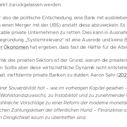
arkt zurückgelassen werden.
r also die politische Entscheidung, eine Bank mit ausbleib
h einen Merger mit der UBS) anstatt diese abzuwickeln. Es 
table private Unternehmen zu retten. Dies kann in Ausnah
 Begründung. „Systemrelevanz“ ist eine Ausrede und keine
zer Ökonomen
hat ergeben, dass fast die Hälfte für die Ab
mik des privaten Sektors ist der Grund, warum die privaten
. Sollte aber diese wirtschaftliche Dynamik nicht entstehe
at, ineffiziente private Banken zu dulden. Aaron Sahr (
202
ärer Souveränität hat – wie im vorherigen Kapitel gesehen 
Wohlstandszuwachs, zu Instabilität und zu zunehmender Un
zahlreiche Vorschläge zu einer Reform der moderne monetä
achen Zahlungskrisen der öffentlichen Hand – Finanzkrise 
 Dringlichkeit kaum zu übertreffen sind.