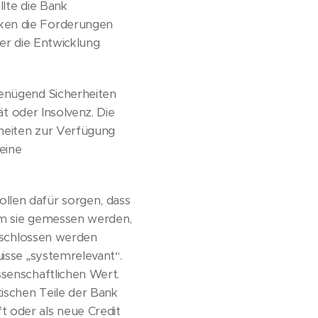
llte die Bank
nken die Forderungen
der die Entwicklung
genügend Sicherheiten
ät oder Insolvenz. Die
rheiten zur Verfügung
eine
llen dafür sorgen, dass
dem sie gemessen werden,
geschlossen werden
uisse „systemrelevant“.
ssenschaftlichen Wert.
tischen Teile der Bank
t oder als neue Credit