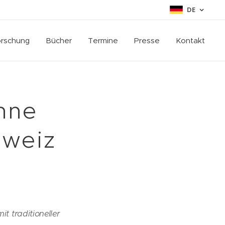
DE
rschung
Bücher
Termine
Presse
Kontakt
hne
hweiz
t traditioneller