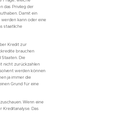
e Frage, welche
 das Privileg der
uthaben. Damit ein
t werden kann oder eine
 staatliche
ber Kredit zur
nkkredite brauchen
 Staaten. Die
t nicht zurückzahlen
insolvent werden können
nnen ja immer die
inen Grund für eine
anzuschauen. Wenn eine
er Kreditanalyse. Das