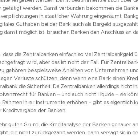
lte vergeben werden. Damit bestimmen sie auch über di
onen getätigt werden. Damit verbunden bekommen die Banken
erpflichtungen in staatlicher Währung eingeräumt: Bankg
igitales Guthaben bei der Bank auch als Bargeld ausgezahl
 damit möglich ist, brauchen Banken den Anschluss an das
dass die Zentralbanken einfach so viel Zentralbankgeld ü
achgefragt wird, aber das ist nicht der Fall. Für Zentralba
zu gehören beispielsweise Anleihen von Unternehmen und
 gegen Verluste schützen, denn wenn eine Bank einen Kredi
lbank die Sicherheit. Da Zentralbanken allerdings nicht 
nsolvenzrecht für Banken – und auch nicht illiquide – sie kö
Rahmen ihrer Instrumente erhöhen – gibt es eigentlich ke
 Kreditvergabe der Banken.
 sehr guten Grund, die Kreditanalyse der Banken genauer 
ibt, die nicht zurückgezahlt werden, dann versagt sie in d