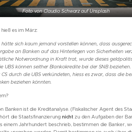
Foto von Claudio Schwarz auf Unsplash
hieß es im März:
hätte sich kaum jemand vorstellen können, dass ausgerech
ergabe an Banken auf das Hinterlegen von Sicherheiten ver
ätliche Notverordnung in Kraft trat, wurde dieses geldpoli
e UBS können seither Blankokredite bei der SNB beziehen.
CS durch die UBS verkündeten, hiess es zwar, dass die b
anken beziehen könnten.
lem?
 Banken ist die Kreditanalyse. (Fiskalischer Agent des Staa
hört die Staatsfinanzierung
nicht
zu den Aufgaben der Ban
 einem Jahrhundert beschrieb, bestimmen die Banker, we