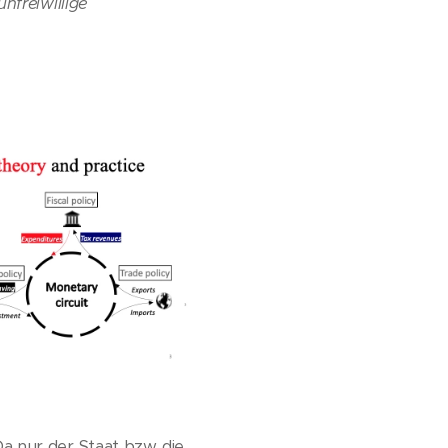
nfreiwillige
a nur der Staat bzw. die