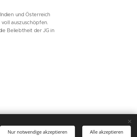
 Indien und Österreich
G voll auszuschöpfen.
ie Beliebtheit der JG in
Sprachen
Nur notwendige akzeptieren
Alle akzeptieren
Deutsch
American English