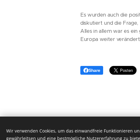
Es wurden auch die posit
diskutiert und die Frage
Alles in allem war es ein
Europa weiter verändert.
Share
Wir verwenden Cookies, um das einwandfreie Funktionieren und
© 2024 Dirk Ehnts, Belziger Straße 48, 10823 Berl
gewährleitsen und eine bestmögliche Nutzererfahrung zu biete
Unterstützt von
Webnode
Cookies