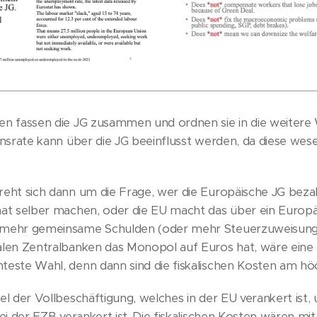
en fassen die JG zusammen und ordnen sie in die weitere Wi
ionsrate kann über die JG beeinflusst werden, da diese wes
reht sich dann um die Frage, wer die Europäische JG bezah
taat selber machen, oder die EU macht das über ein Europ
 mehr gemeinsame Schulden (oder mehr Steuerzuweisungen
nalen Zentralbanken das Monopol auf Euros hat, wäre eine
teste Wahl, denn dann sind die fiskalischen Kosten am hö
el der Vollbeschäftigung, welches in der EU verankert ist, 
bei der EZB verankert ist. Die fiskalischen Kosten wären m