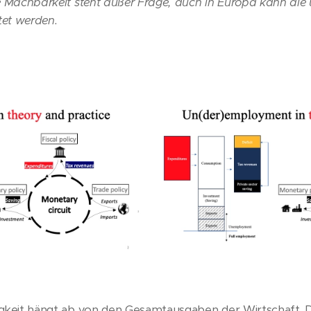
e Machbarkeit steht außer Frage, auch in Europa kann die u
tet werden.
igkeit hängt ab von den Gesamtausgaben der Wirtschaft. D