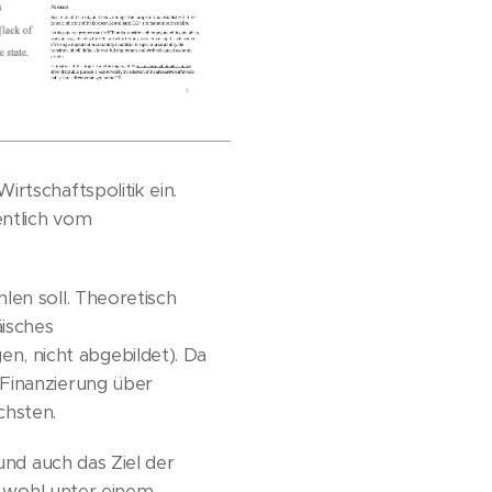
rtschaftspolitik ein.
entlich vom
len soll. Theoretisch
äisches
, nicht abgebildet). Da
 Finanzierung über
chsten.
und auch das Ziel der
it wohl unter einem