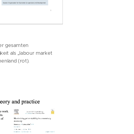
 der gesamten
keit als „labour market
henland (rot).