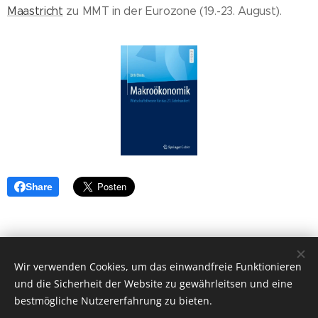
Maastricht
zu MMT in der Eurozone (19.-23. August).
Share
Wir verwenden Cookies, um das einwandfreie Funktionieren
© 2024 Dirk Ehnts, Belziger Straße 48, 10823 Berlin
und die Sicherheit der Website zu gewährleitsen und eine
Unterstützt von
Webnode
Cookies
bestmögliche Nutzererfahrung zu bieten.