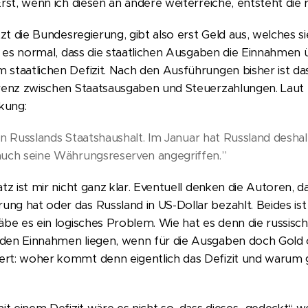
Erst, wenn ich diesen an andere weiterreiche, entsteht die 
etzt die Bundesregierung, gibt also erst Geld aus, welches 
st es normal, dass die staatlichen Ausgaben die Einnahmen 
staatlichen Defizit. Nach den Ausführungen bisher ist das D
erenz zwischen Staatsausgaben und Steuerzahlungen. Laut
ckung:
ft in Russlands Staatshaushalt. Im Januar hat Russland des
auch seine Währungsreserven angegriffen.”
tz ist mir nicht ganz klar. Eventuell denken die Autoren, d
g hat oder das Russland in US-Dollar bezahlt. Beides ist n
äbe es ein logisches Problem. Wie hat es denn die russisc
den Einnahmen liegen, wenn für die Ausgaben doch Gold 
rt: woher kommt denn eigentlich das Defizit und warum g