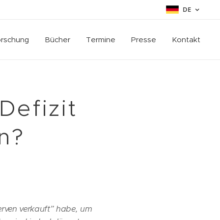
DE
rschung
Bücher
Termine
Presse
Kontakt
Defizit
n?
serven verkauft” habe, um