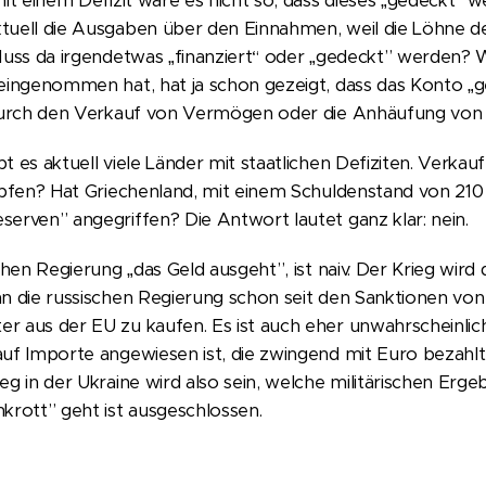
mit einem Defizit wäre es nicht so, dass dieses „gedeckt“ w
tuell die Ausgaben über den Einnahmen, weil die Löhne d
Muss da irgendetwas „finanziert“ oder „gedeckt” werden? 
 eingenommen hat, hat ja schon gezeigt, dass das Konto „
 durch den Verkauf von Vermögen oder die Anhäufung von
t es aktuell viele Länder mit staatlichen Defiziten. Verkau
topfen? Hat Griechenland, mit einem Schuldenstand von 210
erven” angegriffen? Die Antwort lautet ganz klar: nein.
schen Regierung „das Geld ausgeht”, ist naiv. Der Krieg wir
nn die russischen Regierung schon seit den Sanktionen vo
 aus der EU zu kaufen. Es ist auch eher unwahrscheinlich
auf Importe angewiesen ist, die zwingend mit Euro bezah
g in der Ukraine wird also sein, welche militärischen Ergeb
krott” geht ist ausgeschlossen.