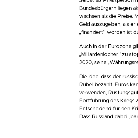
Selbst als Privatperson 
Bundesbürgern liegen ak
wachsen als die Preise. 
Geld auszugeben, als er
„finanziert” worden ist
Auch in der Eurozone gib
„Milliardenlöcher” zu s
2020, seine „Währungsres
Die Idee, dass der russi
Rubel bezahlt. Euros ka
verwenden, Rüstungsgüter
Fortführung des Kriegs 
Entscheidend für den Krie
Dass Russland dabei „ban