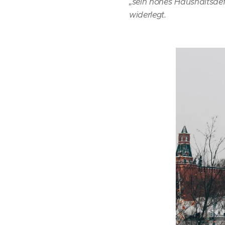
„sein hohes Haushaltsdef
widerlegt.