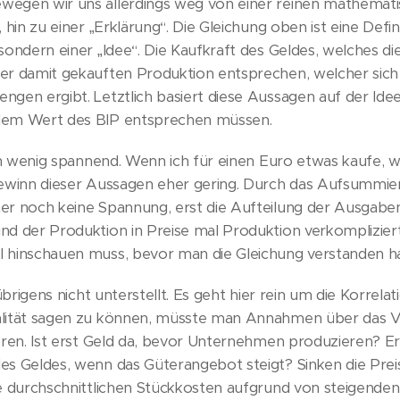
egen wir uns allerdings weg von einer reinen mathematisc
 hin zu einer „Erklärung“. Die Gleichung oben ist eine Defin
sondern einer „Idee“. Die Kaufkraft des Geldes, welches d
r damit gekauften Produktion entsprechen, welcher sich d
gen ergibt. Letztlich basiert diese Aussagen auf der Ide
dem Wert des BIP entsprechen müssen.
ich wenig spannend. Wenn ich für einen Euro etwas kaufe, w
gewinn dieser Aussagen eher gering. Durch das Aufsummie
er noch keine Spannung, erst die Aufteilung der Ausgab
d der Produktion in Preise mal Produktion verkompliziert
 hinschauen muss, bevor man die Gleichung verstanden ha
 übrigens nicht unterstellt. Es geht hier rein um die Korre
lität sagen zu können, müsste man Annahmen über das Ve
eren. Ist erst Geld da, bevor Unternehmen produzieren? Er
es Geldes, wenn das Güterangebot steigt? Sinken die Prei
ie durchschnittlichen Stückkosten aufgrund von steigenden