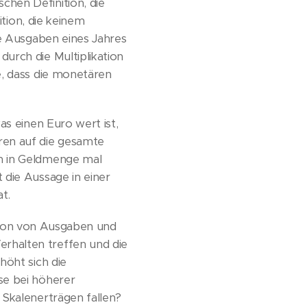
hen Definition, die
ition, die keinem
ie Ausgaben eines Jahres
urch die Multiplikation
e, dass die monetären
as einen Euro wert ist,
ren auf die gesamte
en in Geldmenge mal
 die Aussage in einer
t.
lation von Ausgaben und
rhalten treffen und die
höht sich die
se bei höherer
 Skalenerträgen fallen?