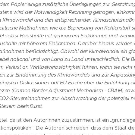
em Papier einige zusätzliche Überlegungen zur Gestaltung
. Erstens wird der Notwendigkeit Rechnung getragen, eink
om Klimawandel und den entsprechenden Klimaschutzmaßn
litische Maßnahmen wie die Bepreisung von Kohlenstoff sin
l selbst Haushalte mit geringerem Einkommen und wenige
Haushalte mit höherem Einkommen. Darüber hinaus werden
maßnahmen berücksichtigt. Obwohl der Klimawandel ein glob
Hebel national und von Land zu Land unterschiedlich. Die 
m Verlust an Wettbewerbsfähigkeit führen, wenn sie nicht m
en zur Eindämmung des Klimawandels und zur Anpassung 
jüngsten Diskussionen auf EU-Ebene über die Einführung e
zen (Carbon Border Adjustment Mechanism - CBAM) sowie 
2-Steuereinnahmen zur Abschwächung der potenziell nega
euern beeinflusst.
el, da ist den AutorInnen zuzustimmen, ist ein „grundleg
tionspolitiken“. Die Autoren schreiben, dass dem Staat die