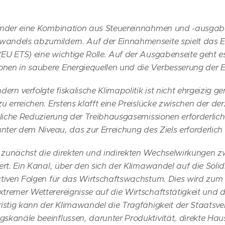
Länder eine Kombination aus Steuereinnahmen und -ausgab
andels abzumildern. Auf der Einnahmenseite spielt das 
EU ETS) eine wichtige Rolle. Auf der Ausgabenseite geht e
en in saubere Energiequellen und die Verbesserung der En
dern verfolgte fiskalische Klimapolitik ist nicht ehrgeizig 
u erreichen. Erstens klafft eine Preislücke zwischen der der
ntliche Reduzierung der Treibhausgasemissionen erforderlich
unter dem Niveau, das zur Erreichung des Ziels erforderlich i
 zunächst die direkten und indirekten Wechselwirkungen 
ert. Ein Kanal, über den sich der Klimawandel auf die Soli
ativen Folgen für das Wirtschaftswachstum. Dies wird zum 
tremer Wetterereignisse auf die Wirtschaftstätigkeit und 
ristig kann der Klimawandel die Tragfähigkeit der Staatsv
skanäle beeinflussen, darunter Produktivität, direkte Ha