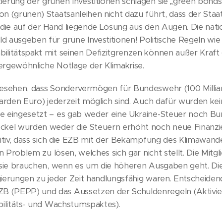
erung der grünen Investitionen schlagen sie „green bonds“
 (grünen) Staatsanleihen nicht dazu führt, dass der Staat s
n die auf der Hand liegende Lösung aus den Augen. Die nat
d ausgeben für grüne Investitionen! Politische Regeln w
ilitätspakt mit seinen Defizitgrenzen können außer Kraft
ergewöhnliche Notlage der Klimakrise.
gesehen, dass Sondervermögen für Bundeswehr (100 Millia
iarden Euro) jederzeit möglich sind. Auch dafür wurden ke
e eingesetzt – es gab weder eine Ukraine-Steuer noch B
eckel wurden weder die Steuern erhöht noch neue Finanz
sitiv, dass sich die EZB mit der Bekämpfung des Klimawand
in Problem zu lösen, welches sich gar nicht stellt. Die Mit
s sie brauchen, wenn es um die höheren Ausgaben geht. D
gierungen zu jeder Zeit handlungsfähig waren. Entscheide
 (PEPP) und das Aussetzen der Schuldenregeln (Aktivie
bilitäts- und Wachstumspaktes).