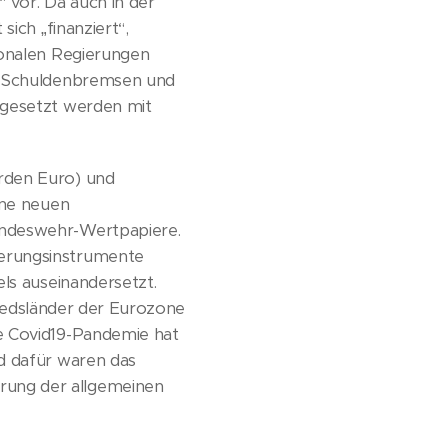
 vor. Da auch in der
ich „finanziert“,
ionalen Regierungen
ie Schuldenbremsen und
 gesetzt werden mit
rden Euro) und
ine neuen
undeswehr-Wertpapiere.
ierungsinstrumente
els auseinandersetzt.
gliedsländer der Eurozone
ie Covid19-Pandemie hat
nd dafür waren das
rung der allgemeinen