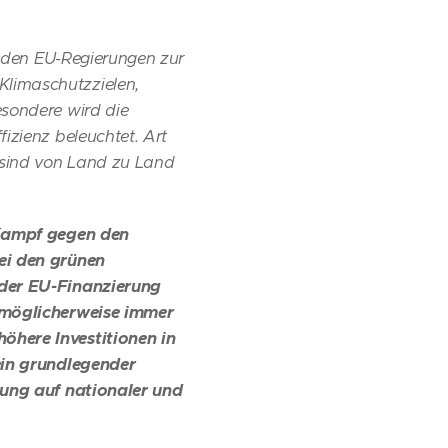
e den EU-Regierungen zur
limaschutzzielen,
esondere wird die
izienz beleuchtet. Art
 sind von Land zu Land
 Kampf gegen den
ei den grünen
 der EU-Finanzierung
e möglicherweise immer
öhere Investitionen in
ein grundlegender
rung auf nationaler und