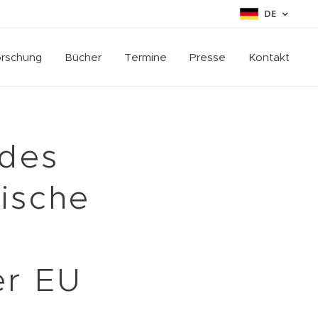
DE
rschung
Bücher
Termine
Presse
Kontakt
 des
lische
er EU