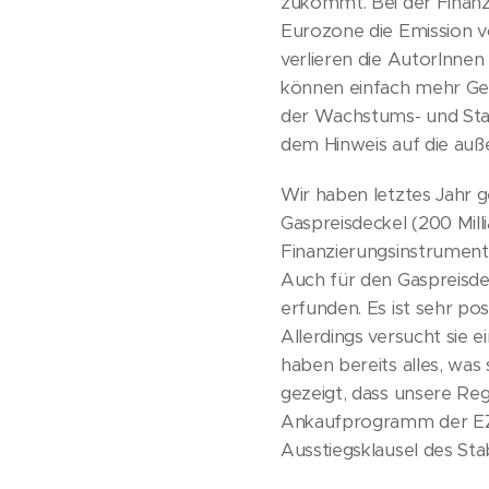
zukommt. Bei der Finanzi
Eurozone die Emission von
verlieren die AutorInne
können einfach mehr Gel
der Wachstums- und Stab
dem Hinweis auf die auß
Wir haben letztes Jahr 
Gaspreisdeckel (200 Mill
Finanzierungsinstrument
Auch für den Gaspreisd
erfunden. Es ist sehr po
Allerdings versucht sie e
haben bereits alles, wa
gezeigt, dass unsere Re
Ankaufprogramm der EZB
Ausstiegsklausel des Sta